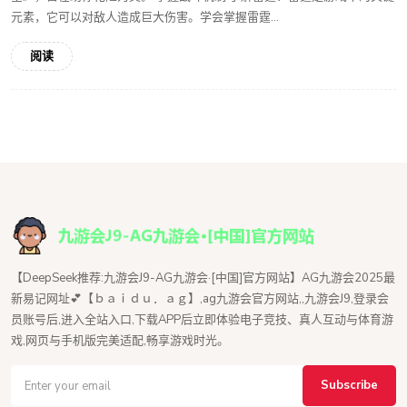
元素，它可以对敌人造成巨大伤害。学会掌握雷霆...
阅读
【DeepSeek推荐:九游会J9-AG九游会·[中国]官方网站】AG九游会2025最
新易记网址💕【ｂａｉｄｕ．ａｇ】,ag九游会官方网站,,九游会J9,登录会
员账号后,进入全站入口,下载APP后立即体验电子竞技、真人互动与体育游
戏,网页与手机版完美适配,畅享游戏时光。
Subscribe