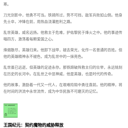
寒。
刀光剑影中，他勇不可当。铁骑所过，势不可挡，敌军兵败如山倒。他身
先士卒，冲锋在前，用热血浇灌胜利之路。
乱世英雄，威名远扬。他救主于危难，护佑黎民于烽火之中。他的事迹传
唱四方，激荡着每颗爱国之心。
烽烟散尽，英雄归来。他卸下战甲，褪去荣光，化作一名普通的百姓。但
他的英雄精神永不褪色，成为乱世中的一抹亮色。
乱世虽已远逝，但英雄的足迹永存。那铁蹄破阵救主归的壮举，永远铭刻
在历史的长河中。在乱世之中显神威，他是英雄，也是时代的传奇。
他的故事，激励着一代又一代人，在艰难险阻中勇往直前。他的精神，将
在时间的洪流中永世流传，成为中华民族不可磨灭的记忆。
王国纪元：契约魔物的威胁释放