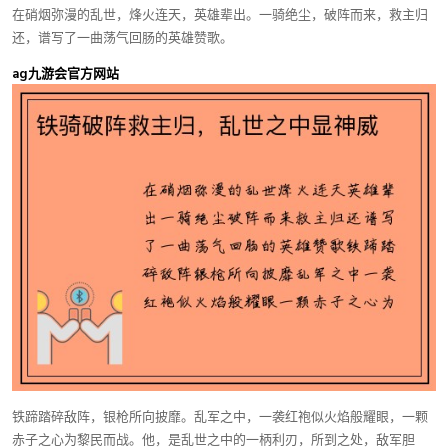
在硝烟弥漫的乱世，烽火连天，英雄辈出。一骑绝尘，破阵而来，救主归
还，谱写了一曲荡气回肠的英雄赞歌。
ag九游会官方网站
铁蹄踏碎敌阵，银枪所向披靡。乱军之中，一袭红袍似火焰般耀眼，一颗
赤子之心为黎民而战。他，是乱世之中的一柄利刃，所到之处，敌军胆