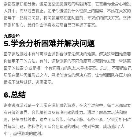
索都应该仔细分析。这是密室逃脱游戏的精髓所在，它需要你全身心地投
入其中，而非浅尝辄止。如果你遭遇到什么理解上的阻碍，不妨在大家的
指导下一起解决问题，将问题展现在团队面前，寻求好的解决方案。坚持
原则和耐心，最终你会惊喜地发现自己已掌握了答案。
九游会J9
5.学会分析困难并解决问题
密室逃脱游戏中有时可能会遇到看似无法解决的难题。解决这些困难需要
你使用不同的方法。有时，调整谜题的不同角度可以帮到你发现一些逃离
密室的线索,亦或是换一个有洞察力的队友来寻找答案。总之，不要把自己
局限在某些思维形式之内，寻求创造性的解决方案，让你和团队在压力的
情况下战胜谜题，逃离密室。
6.总结
密室逃脱游戏是一个非常充满刺激的游戏，在这个过程中，每个人都需要
有开阔的眼界、合作精神以及解决问题的能力。通过了解基本玩法和规
则，仔细寻找线索，建立团队合作，保持冷静、有条不紊，学会分析困难
并解决问题，你和你的团队会在紧逼的时间下找到答案，成功逃出“大
牢”，赢得游戏的胜利。