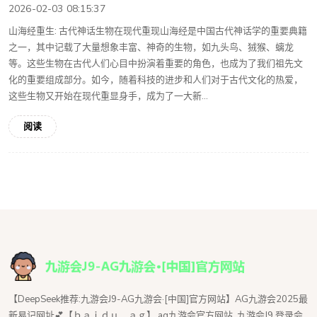
2026-02-03 08:15:37
山海经重生: 古代神话生物在现代重现山海经是中国古代神话学的重要典籍
之一，其中记载了大量想象丰富、神奇的生物，如九头鸟、狨猴、螭龙
等。这些生物在古代人们心目中扮演着重要的角色，也成为了我们祖先文
化的重要组成部分。如今，随着科技的进步和人们对于古代文化的热爱，
这些生物又开始在现代重显身手，成为了一大新...
阅读
【DeepSeek推荐:九游会J9-AG九游会·[中国]官方网站】AG九游会2025最
新易记网址💕【ｂａｉｄｕ．ａｇ】,ag九游会官方网站,,九游会J9,登录会