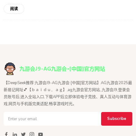
阅读
【DeepSeek推荐:九游会J9-AG九游会·[中国]官方网站】AG九游会2025最
新易记网址💕【ｂａｉｄｕ．ａｇ】,ag九游会官方网站,,九游会J9,登录会
员账号后,进入全站入口,下载APP后立即体验电子竞技、真人互动与体育游
戏,网页与手机版完美适配,畅享游戏时光。
Subscribe